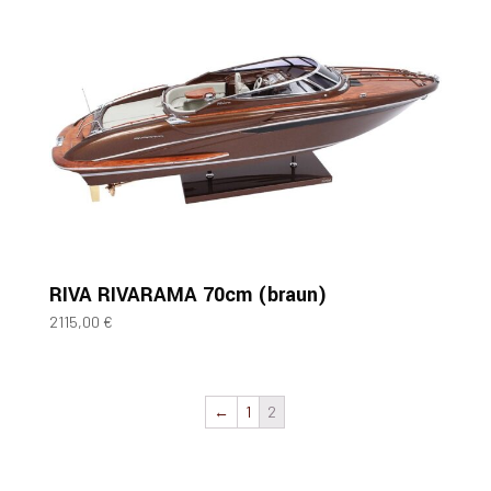
RIVA RIVARAMA 70cm (braun)
2115,00
€
←
1
2