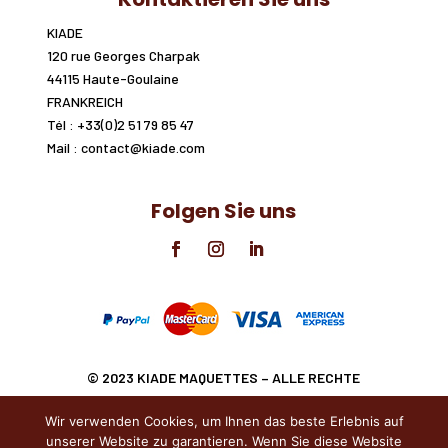
KIADE
120 rue Georges Charpak
44115 Haute-Goulaine
FRANKREICH
Tél : +33(0)2 51 79 85 47
Mail : contact@kiade.com
Folgen Sie uns

© 2023 KIADE MAQUETTES
– ALLE RECHTE
VORBEHALTEN.
Wir verwenden Cookies, um Ihnen das beste Erlebnis auf
unserer Website zu garantieren. Wenn Sie diese Website